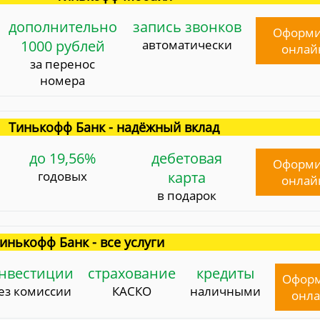
дополнительно
запись звонков
Оформи
1000 рублей
автоматически
онлай
за перенос
номера
Тинькофф Банк - надёжный вклад
до 19,56%
дебетовая
Оформи
годовых
карта
онлай
в подарок
инькофф Банк - все услуги
нвестиции
страхование
кредиты
Офор
ез комиссии
КАСКО
наличными
онл