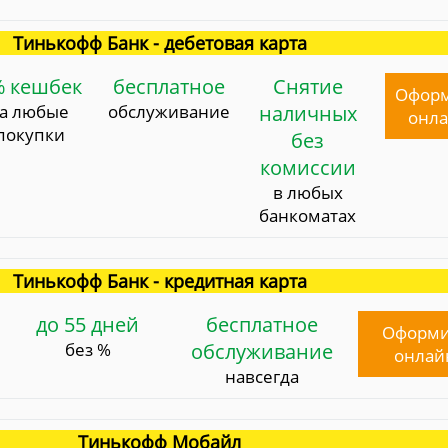
Тинькофф Банк - дебетовая карта
% кешбек
бесплатное
Снятие
Офор
за любые
обслуживание
наличных
онл
покупки
без
комиссии
в любых
банкоматах
Тинькофф Банк - кредитная карта
до 55 дней
бесплатное
Оформи
без %
обслуживание
онлай
навсегда
Тинькофф Мобайл