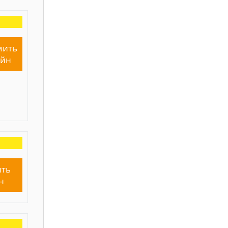
мить
айн
ть
н