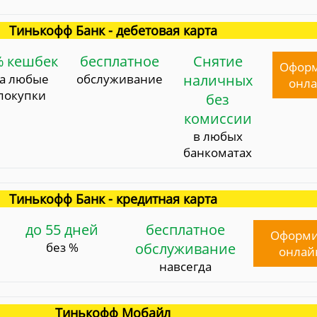
Тинькофф Банк - дебетовая карта
% кешбек
бесплатное
Снятие
Офор
за любые
обслуживание
наличных
онл
покупки
без
комиссии
в любых
банкоматах
Тинькофф Банк - кредитная карта
до 55 дней
бесплатное
Оформи
без %
обслуживание
онлай
навсегда
Тинькофф Мобайл