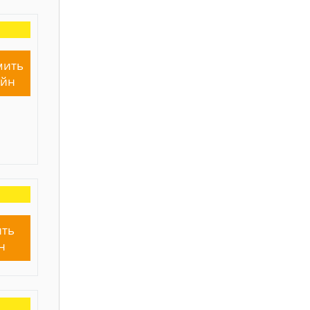
мить
айн
ть
н