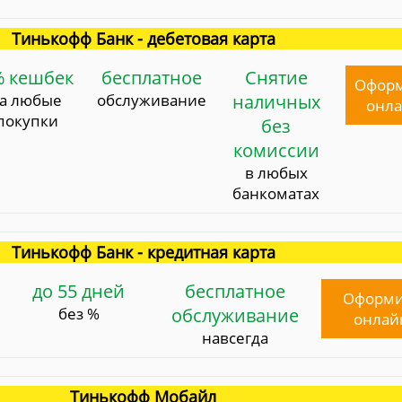
Тинькофф Банк - дебетовая карта
% кешбек
бесплатное
Снятие
Офор
за любые
обслуживание
наличных
онл
покупки
без
комиссии
в любых
банкоматах
Тинькофф Банк - кредитная карта
до 55 дней
бесплатное
Оформи
без %
обслуживание
онлай
навсегда
Тинькофф Мобайл