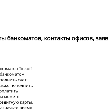
оты банкоматов, контакты офисов, заяв
коматов Tinkoff
 банкоматом,
полнить счет
также пополнить
 оплатить
вы можете
редитную карты,
назначьте время