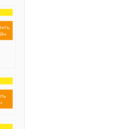
мить
айн
ть
н