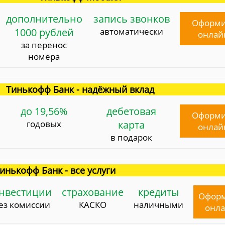
дополнительно
запись звонков
Оформи
1000 рублей
автоматически
онлай
за перенос
номера
Тинькофф Банк - надёжный вклад
до 19,56%
дебетовая
Оформи
годовых
карта
онлай
в подарок
инькофф Банк - все услуги
нвестиции
страхование
кредиты
Офор
ез комиссии
КАСКО
наличными
онл