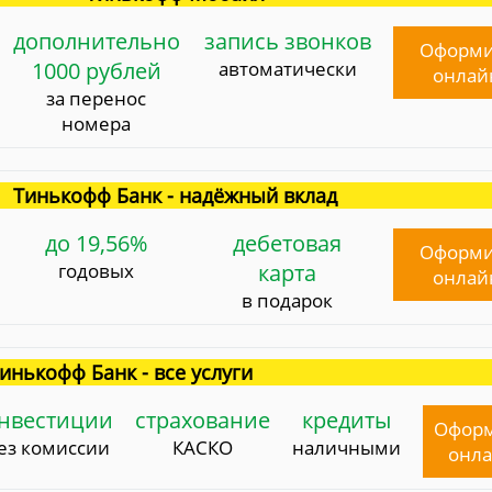
дополнительно
запись звонков
Оформи
1000 рублей
автоматически
онлай
за перенос
номера
Тинькофф Банк - надёжный вклад
до 19,56%
дебетовая
Оформи
годовых
карта
онлай
в подарок
инькофф Банк - все услуги
нвестиции
страхование
кредиты
Офор
ез комиссии
КАСКО
наличными
онл