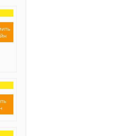
мить
айн
ть
н