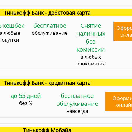
Тинькофф Банк - дебетовая карта
% кешбек
бесплатное
Снятие
Офор
за любые
обслуживание
наличных
онл
покупки
без
комиссии
в любых
банкоматах
Тинькофф Банк - кредитная карта
до 55 дней
бесплатное
Оформи
без %
обслуживание
онлай
навсегда
Тинькофф Мобайл