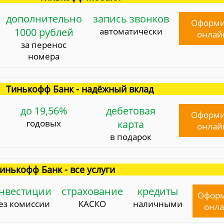
дополнительно
запись звонков
Оформи
1000 рублей
автоматически
онлай
за перенос
номера
Тинькофф Банк - надёжный вклад
до 19,56%
дебетовая
Оформи
годовых
карта
онлай
в подарок
инькофф Банк - все услуги
нвестиции
страхование
кредиты
Офор
ез комиссии
КАСКО
наличными
онл