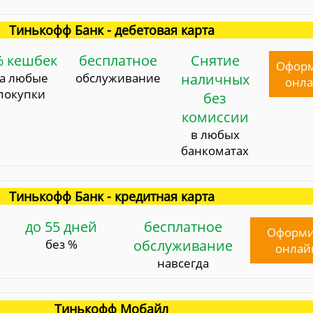
Тинькофф Банк - дебетовая карта
% кешбек
бесплатное
Снятие
Офор
за любые
обслуживание
наличных
онл
покупки
без
комиссии
в любых
банкоматах
Тинькофф Банк - кредитная карта
до 55 дней
бесплатное
Оформи
без %
обслуживание
онлай
навсегда
Тинькофф Мобайл