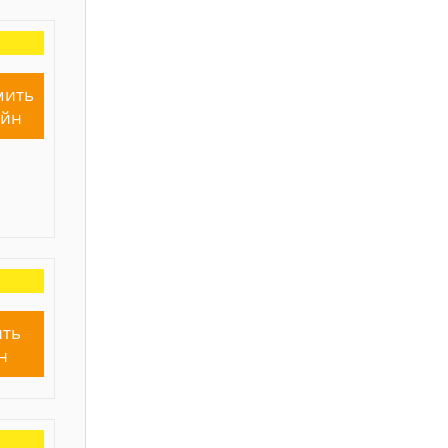
мить
айн
ть
н