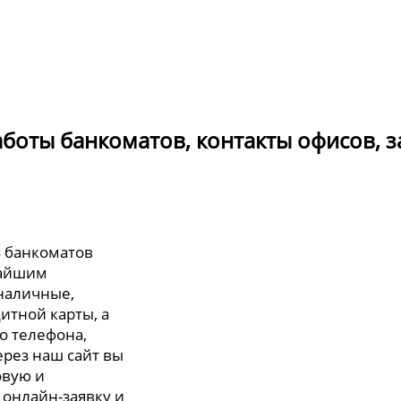
работы банкоматов, контакты офисов, з
4 банкоматов
жайшим
 наличные,
итной карты, а
о телефона,
ерез наш сайт вы
овую и
 онлайн-заявку и