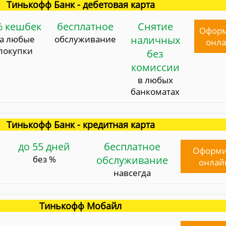
Тинькофф Банк - дебетовая карта
% кешбек
бесплатное
Снятие
Офор
за любые
обслуживание
наличных
онл
покупки
без
комиссии
в любых
банкоматах
Тинькофф Банк - кредитная карта
до 55 дней
бесплатное
Оформи
без %
обслуживание
онлай
навсегда
Тинькофф Мобайл