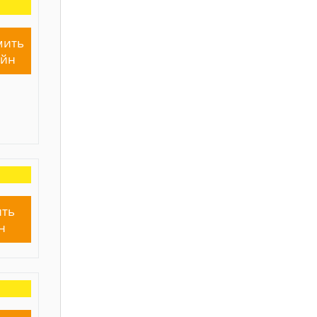
мить
айн
ть
н