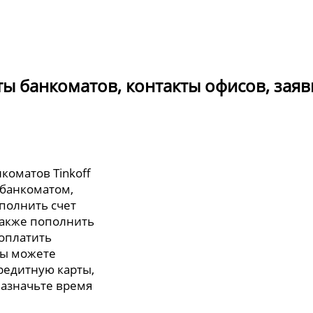
оты банкоматов, контакты офисов, заяв
коматов Tinkoff
 банкоматом,
полнить счет
также пополнить
 оплатить
вы можете
редитную карты,
назначьте время