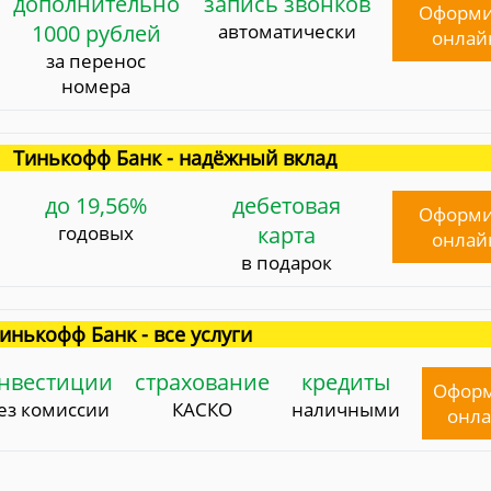
дополнительно
запись звонков
Оформи
1000 рублей
автоматически
онлай
за перенос
номера
Тинькофф Банк - надёжный вклад
до 19,56%
дебетовая
Оформи
годовых
карта
онлай
в подарок
инькофф Банк - все услуги
нвестиции
страхование
кредиты
Офор
ез комиссии
КАСКО
наличными
онл