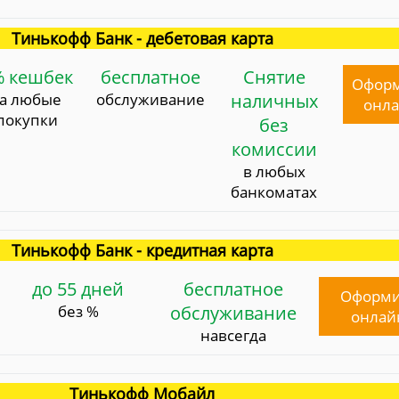
Тинькофф Банк - дебетовая карта
% кешбек
бесплатное
Снятие
Офор
за любые
обслуживание
наличных
онл
покупки
без
комиссии
в любых
банкоматах
Тинькофф Банк - кредитная карта
до 55 дней
бесплатное
Оформи
без %
обслуживание
онлай
навсегда
Тинькофф Мобайл