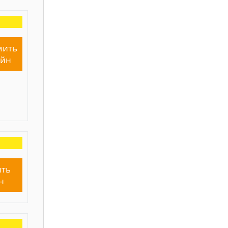
мить
айн
ть
н