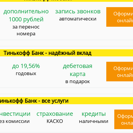
дополнительно
запись звонков
Оформи
1000 рублей
автоматически
онлай
за перенос
номера
Тинькофф Банк - надёжный вклад
до 19,56%
дебетовая
Оформи
годовых
карта
онлай
в подарок
инькофф Банк - все услуги
нвестиции
страхование
кредиты
Офор
ез комиссии
КАСКО
наличными
онл