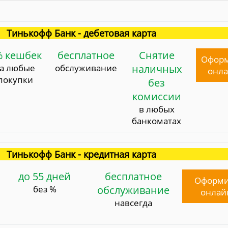
Тинькофф Банк - дебетовая карта
% кешбек
бесплатное
Снятие
Офор
за любые
обслуживание
наличных
онл
покупки
без
комиссии
в любых
банкоматах
Тинькофф Банк - кредитная карта
до 55 дней
бесплатное
Оформи
без %
обслуживание
онлай
навсегда