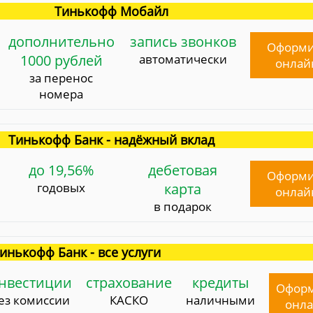
Тинькофф Мобайл
дополнительно
запись звонков
Оформи
1000 рублей
автоматически
онлай
за перенос
номера
Тинькофф Банк - надёжный вклад
до 19,56%
дебетовая
Оформи
годовых
карта
онлай
в подарок
инькофф Банк - все услуги
нвестиции
страхование
кредиты
Офор
ез комиссии
КАСКО
наличными
онл