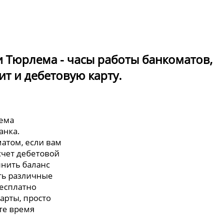
ии Тюрлема - часы работы банкоматов,
ит и дебетовую карту.
лема
анка.
атом, если вам
счет дебетовой
лнить баланс
ть различные
бесплатно
арты, просто
те время