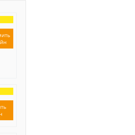
мить
айн
ть
н