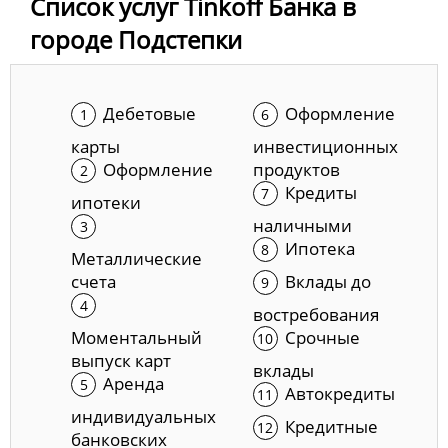
Список услуг Tinkoff Банка в
городе Подстепки
Дебетовые
Оформление
карты
инвестиционных
Оформление
продуктов
Кредиты
ипотеки
наличными
Ипотека
Металлические
счета
Вклады до
востребования
Моментальный
Срочные
выпуск карт
вклады
Аренда
Автокредиты
индивидуальных
Кредитные
банковских