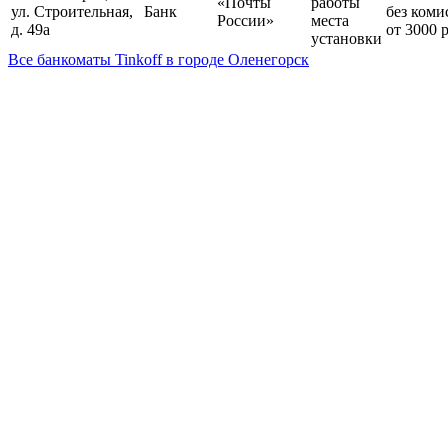
«Почты
работы
ул. Строительная,
Банк
без коми
России»
места
д. 49а
от 3000 
установки
Все банкоматы Tinkoff в городе Оленегорск