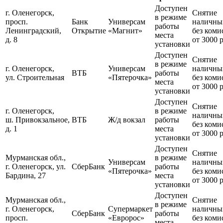
Доступен
г. Оленегорск,
Снятие
в режиме
просп.
Банк
Универсам
наличны
работы
Ленинградский,
Открытие
«Магнит»
без коми
места
д. 8
от 3000 
установки
Доступен
Снятие
в режиме
г. Оленегорск,
Универсам
наличны
ВТБ
работы
ул. Строительная
«Пятерочка»
без коми
места
от 3000 
установки
Доступен
Снятие
г. Оленегорск,
в режиме
наличны
ш. Привокзальное,
ВТБ
Ж/д вокзал
работы
без коми
д. 1
места
от 3000 
установки
Доступен
Снятие
Мурманская обл.,
в режиме
Универсам
наличны
г. Оленегорск, ул.
СберБанк
работы
«Пятерочка»
без коми
Бардина, 27
места
от 3000 
установки
Доступен
Мурманская обл.,
Снятие
в режиме
г. Оленегорск,
Супермаркет
наличны
СберБанк
работы
просп.
«Евророс»
без коми
места