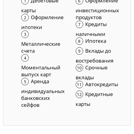
Дебетовые
Оформление
карты
инвестиционных
Оформление
продуктов
Кредиты
ипотеки
наличными
Ипотека
Металлические
счета
Вклады до
востребования
Моментальный
Срочные
выпуск карт
вклады
Аренда
Автокредиты
индивидуальных
Кредитные
банковских
карты
сейфов