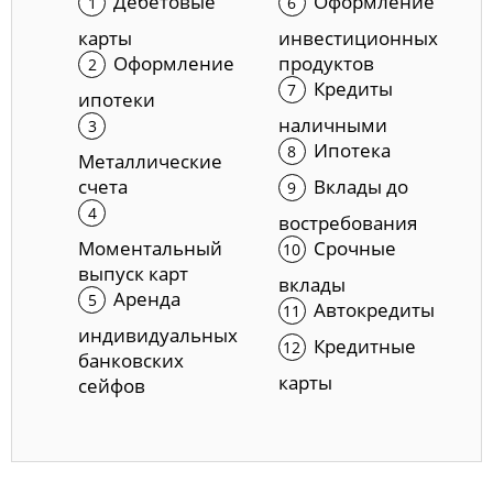
Дебетовые
Оформление
карты
инвестиционных
Оформление
продуктов
Кредиты
ипотеки
наличными
Ипотека
Металлические
счета
Вклады до
востребования
Моментальный
Срочные
выпуск карт
вклады
Аренда
Автокредиты
индивидуальных
Кредитные
банковских
карты
сейфов