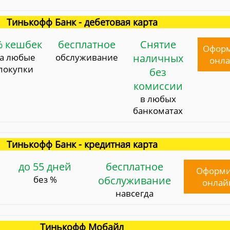
Тинькофф Банк - дебетовая карта
% кешбек
бесплатное
Снятие
Офор
за любые
обслуживание
наличных
онл
покупки
без
комиссии
в любых
банкоматах
Тинькофф Банк - кредитная карта
до 55 дней
бесплатное
Оформи
без %
обслуживание
онлай
навсегда
Тинькофф Мобайл