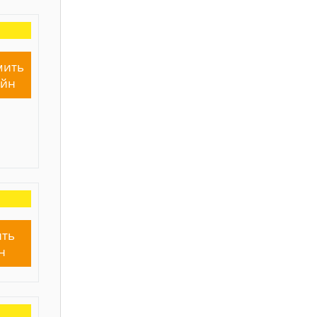
мить
айн
ть
н