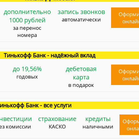
дополнительно
запись звонков
Оформи
1000 рублей
автоматически
онлай
за перенос
номера
Тинькофф Банк - надёжный вклад
до 19,56%
дебетовая
Оформи
годовых
карта
онлай
в подарок
инькофф Банк - все услуги
нвестиции
страхование
кредиты
Офор
ез комиссии
КАСКО
наличными
онл