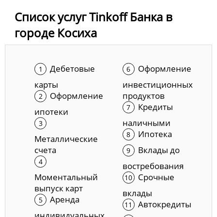
Список услуг Tinkoff Банка в
городе Косиха
Дебетовые
Оформление
карты
инвестиционных
Оформление
продуктов
Кредиты
ипотеки
наличными
Ипотека
Металлические
счета
Вклады до
востребования
Моментальный
Срочные
выпуск карт
вклады
Аренда
Автокредиты
индивидуальных