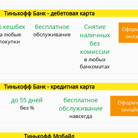
Тинькофф Банк - дебетовая карта
% кешбек
бесплатное
Снятие
Офор
за любые
обслуживание
наличных
онл
покупки
без
комиссии
в любых
банкоматах
Тинькофф Банк - кредитная карта
до 55 дней
бесплатное
Оформи
без %
обслуживание
онлай
навсегда
Тинькофф Мобайл