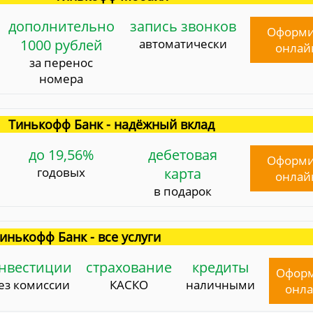
дополнительно
запись звонков
Оформи
1000 рублей
автоматически
онлай
за перенос
номера
Тинькофф Банк - надёжный вклад
до 19,56%
дебетовая
Оформи
годовых
карта
онлай
в подарок
инькофф Банк - все услуги
нвестиции
страхование
кредиты
Офор
ез комиссии
КАСКО
наличными
онл