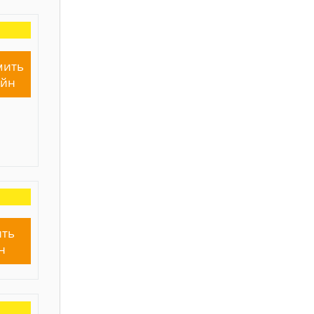
мить
айн
ть
н