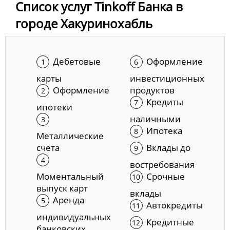
Список услуг Tinkoff Банка в
городе Хакуринохабль
Дебетовые
Оформление
карты
инвестиционных
Оформление
продуктов
Кредиты
ипотеки
наличными
Ипотека
Металлические
счета
Вклады до
востребования
Моментальный
Срочные
выпуск карт
вклады
Аренда
Автокредиты
индивидуальных
Кредитные
банковских