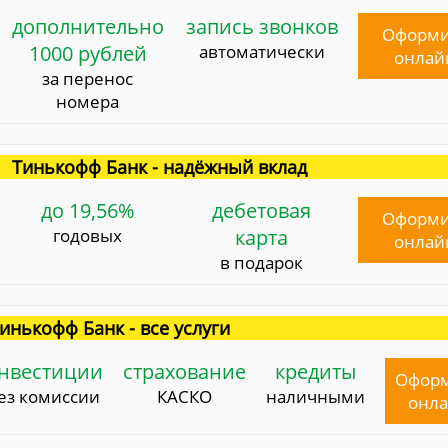
дополнительно
запись звонков
Оформи
1000 рублей
автоматически
онлай
за перенос
номера
Тинькофф Банк - надёжный вклад
до 19,56%
дебетовая
Оформи
годовых
карта
онлай
в подарок
инькофф Банк - все услуги
нвестиции
страхование
кредиты
Офор
ез комиссии
КАСКО
наличными
онл