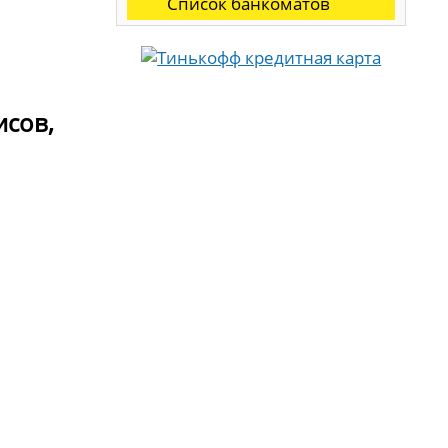
Список банкоматов
исов,