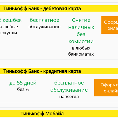
Тинькофф Банк - дебетовая карта
% кешбек
бесплатное
Снятие
Офор
за любые
обслуживание
наличных
онл
покупки
без
комиссии
в любых
банкоматах
Тинькофф Банк - кредитная карта
до 55 дней
бесплатное
Оформи
без %
обслуживание
онлай
навсегда
Тинькофф Мобайл