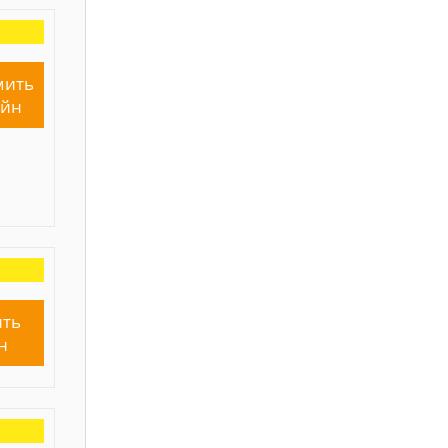
мить
айн
ть
н