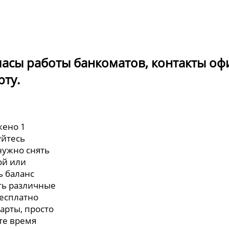
- часы работы банкоматов, контакты оф
рту.
жено 1
уйтесь
нужно снять
ой или
ь баланс
ть различные
бесплатно
арты, просто
те время