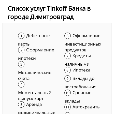
Список услуг Tinkoff Банка в
городе Димитровград
Дебетовые
Оформление
карты
инвестиционных
Оформление
продуктов
Кредиты
ипотеки
наличными
Ипотека
Металлические
счета
Вклады до
востребования
Моментальный
Срочные
выпуск карт
вклады
Аренда
Автокредиты
индивидуальных