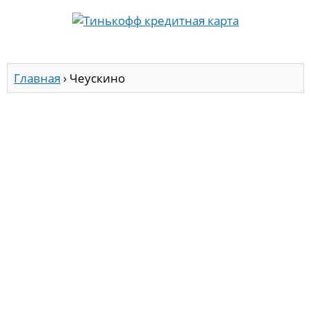
Главная
›
Чеускино