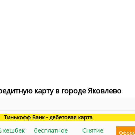
редитную карту в городе Яковлево
Тинькофф Банк - дебетовая карта
% кешбек
бесплатное
Снятие
Офор