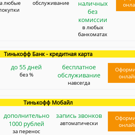
за любые
обслуживание
наличных
онл
покупки
без
комиссии
в любых
банкоматах
Тинькофф Банк - кредитная карта
до 55 дней
бесплатное
Оформи
без %
обслуживание
онлай
навсегда
Тинькофф Мобайл
дополнительно
запись звонков
Оформи
1000 рублей
автоматически
онлай
за перенос