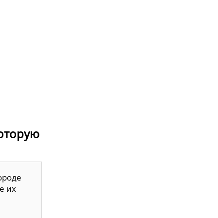
которую
ороде
е их