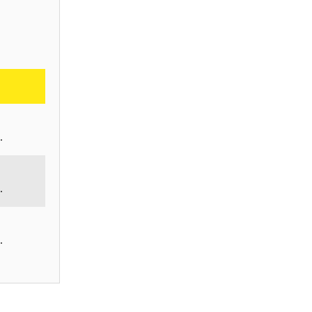
.
.
.