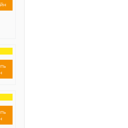
айн
ть
н
ть
н