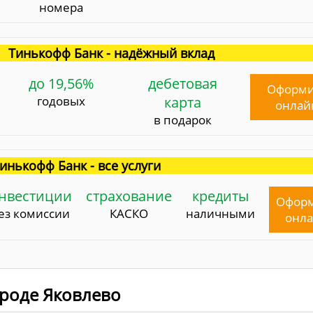
номера
Тинькофф Банк - надёжный вклад
до 19,56%
дебетовая
Оформи
годовых
карта
онлай
в подарок
инькофф Банк - все услуги
нвестиции
страхование
кредиты
Офор
ез комиссии
КАСКО
наличными
онл
ороде Яковлево