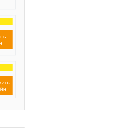
ть
н
мить
айн