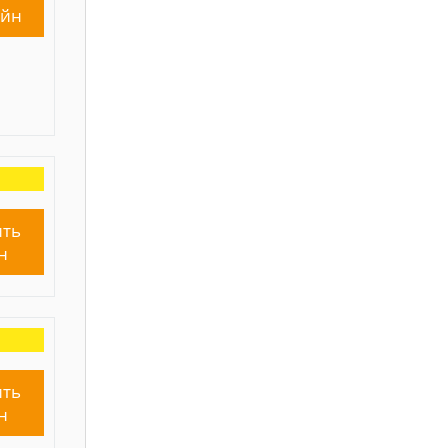
айн
ть
н
ть
н