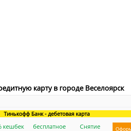
редитную карту в городе Веселоярск
Тинькофф Банк - дебетовая карта
% кешбек
бесплатное
Снятие
Офор