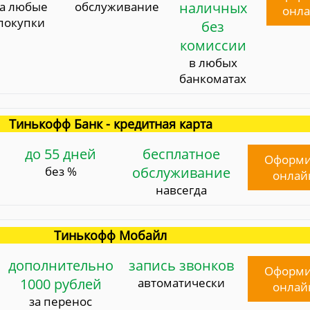
за любые
обслуживание
наличных
онл
покупки
без
комиссии
в любых
банкоматах
Тинькофф Банк - кредитная карта
до 55 дней
бесплатное
Оформи
без %
обслуживание
онлай
навсегда
Тинькофф Мобайл
дополнительно
запись звонков
Оформи
1000 рублей
автоматически
онлай
за перенос