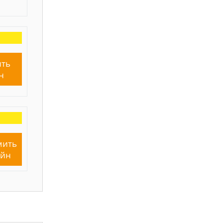
ть
н
мить
айн