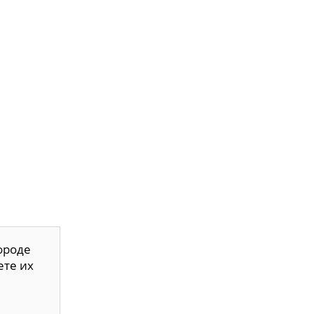
ороде
ете их