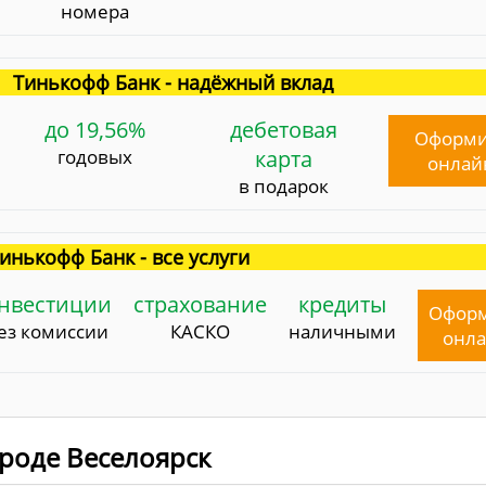
номера
Тинькофф Банк - надёжный вклад
до 19,56%
дебетовая
Оформи
годовых
карта
онлай
в подарок
инькофф Банк - все услуги
нвестиции
страхование
кредиты
Офор
ез комиссии
КАСКО
наличными
онл
ороде Веселоярск