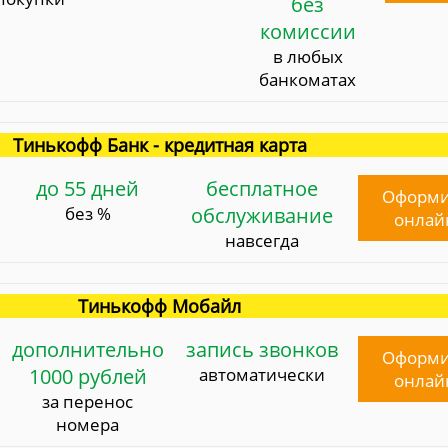
без
комиссии
в любых
банкоматах
Тинькофф Банк - кредитная карта
до 55 дней
бесплатное
Оформи
без %
обслуживание
онлай
навсегда
Тинькофф Мобайл
дополнительно
запись звонков
Оформи
1000 рублей
автоматически
онлай
за перенос
номера