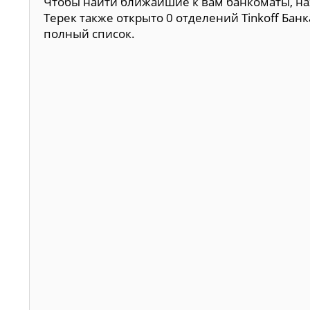
Чтобы найти ближайшие к вам банкоматы, наж
Терек также открыто 0 отделений Tinkoff Бан
полный список.