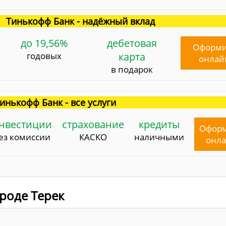
Тинькофф Банк - надёжный вклад
до 19,56%
дебетовая
Оформи
годовых
карта
онлай
в подарок
инькофф Банк - все услуги
нвестиции
страхование
кредиты
Офор
ез комиссии
КАСКО
наличными
онл
ороде Терек