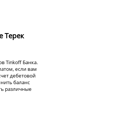
е Терек
в Tinkoff Банка.
атом, если вам
счет дебетовой
лнить баланс
ть различные