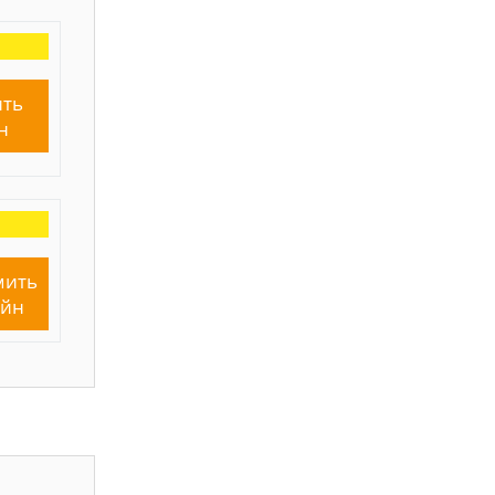
ть
н
мить
айн