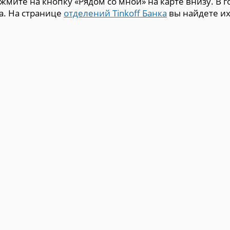
мите на кнопку «Рядом со мной» на карте внизу. В г
ка. На странице
отделений Tinkoff Банка
вы найдете и