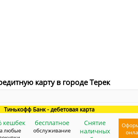
редитную карту в городе Терек
Тинькофф Банк - дебетовая карта
% кешбек
бесплатное
Снятие
Офор
за любые
обслуживание
наличных
онл
покупки