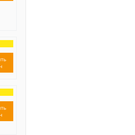
ть
н
ть
н