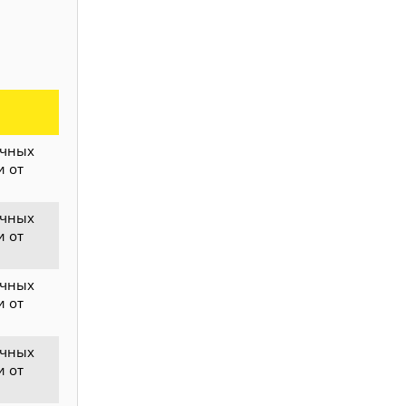
ичных
и от
ичных
и от
ичных
и от
ичных
и от