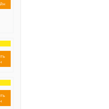
айн
ть
н
ть
н