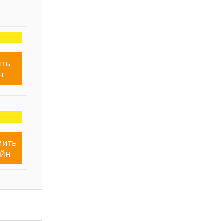
ть
н
мить
айн