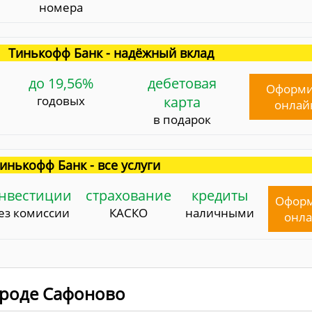
номера
Тинькофф Банк - надёжный вклад
до 19,56%
дебетовая
Оформи
годовых
карта
онлай
в подарок
инькофф Банк - все услуги
нвестиции
страхование
кредиты
Офор
ез комиссии
КАСКО
наличными
онл
городе Сафоново