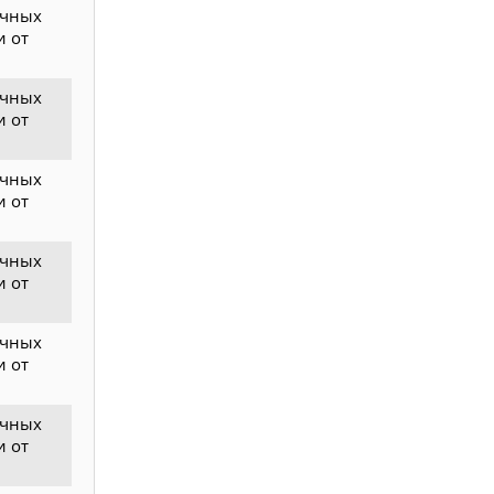
ичных
и от
ичных
и от
ичных
и от
ичных
и от
ичных
и от
ичных
и от