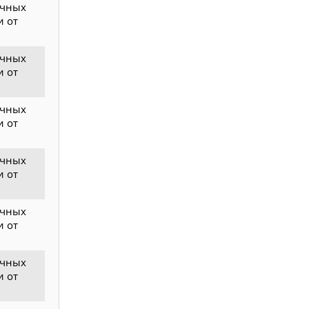
ичных
и от
ичных
и от
ичных
и от
ичных
и от
ичных
и от
ичных
и от