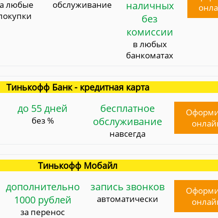
за любые
обслуживание
наличных
онл
покупки
без
комиссии
в любых
банкоматах
Тинькофф Банк - кредитная карта
до 55 дней
бесплатное
Оформи
без %
обслуживание
онлай
навсегда
Тинькофф Мобайл
дополнительно
запись звонков
Оформи
1000 рублей
автоматически
онлай
за перенос