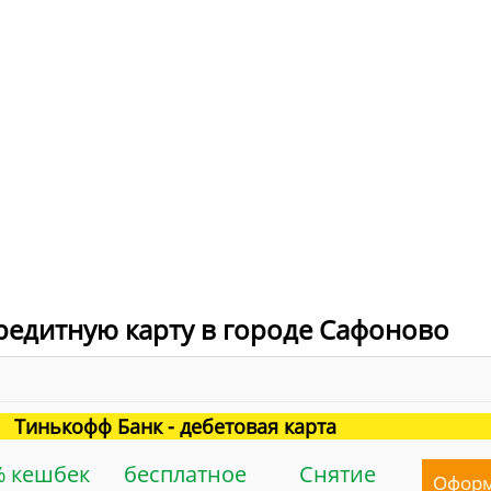
редитную карту в городе Сафоново
Тинькофф Банк - дебетовая карта
% кешбек
бесплатное
Снятие
Офор