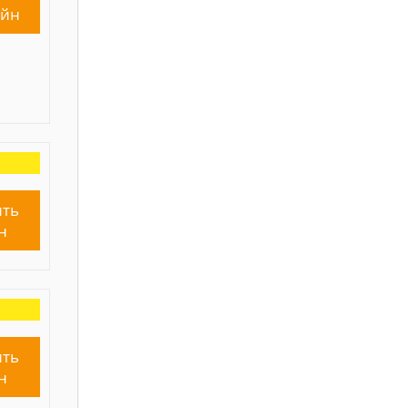
айн
ть
н
ть
н