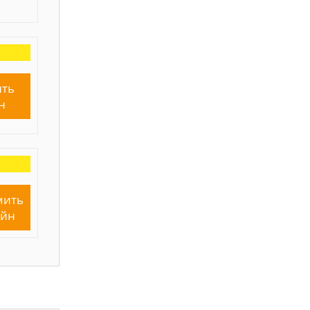
ть
н
мить
айн