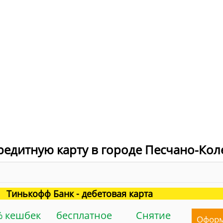
кредитную карту в городе Песчано-Ко
Тинькофф Банк - дебетовая карта
% кешбек
бесплатное
Снятие
Офор