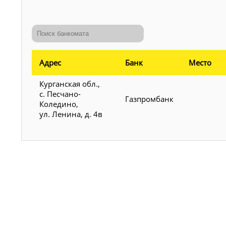
Адрес
Банк
Место
Курганская обл.,
с. Песчано-
Газпромбанк
Коледино,
ул. Ленина, д. 4в