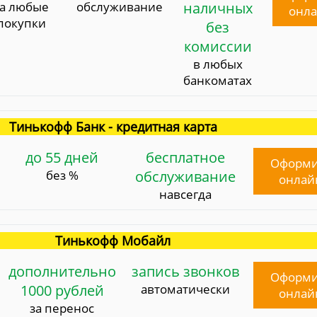
за любые
обслуживание
наличных
онл
покупки
без
комиссии
в любых
банкоматах
Тинькофф Банк - кредитная карта
до 55 дней
бесплатное
Оформи
без %
обслуживание
онлай
навсегда
Тинькофф Мобайл
дополнительно
запись звонков
Оформи
1000 рублей
автоматически
онлай
за перенос