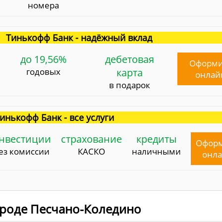
номера
Тинькофф Банк - надёжный вклад
до 19,56%
дебетовая
Оформи
годовых
карта
онлай
в подарок
инькофф Банк - все услуги
нвестиции
страхование
кредиты
Офор
ез комиссии
КАСКО
наличными
онл
городе Песчано-Коледино