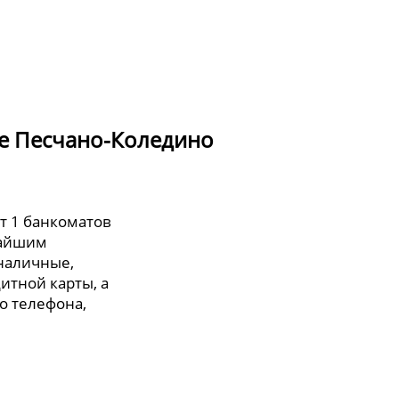
де Песчано-Коледино
т 1 банкоматов
жайшим
 наличные,
итной карты, а
о телефона,