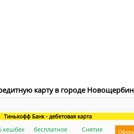
кредитную карту в городе Новощербин
Тинькофф Банк - дебетовая карта
% кешбек
бесплатное
Снятие
Офор