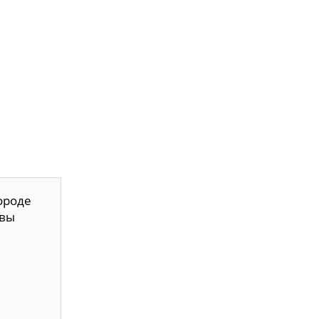
ороде
вы