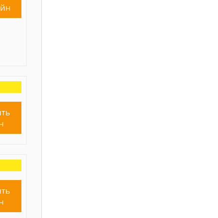
айн
ть
н
ть
н