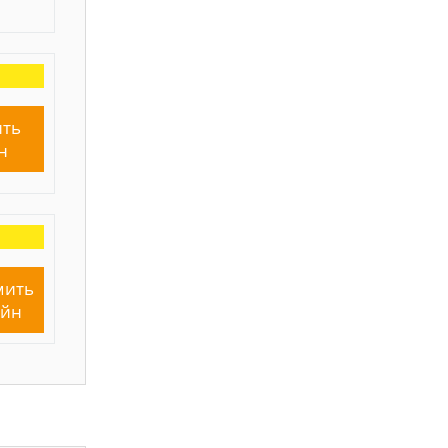
ть
н
мить
айн