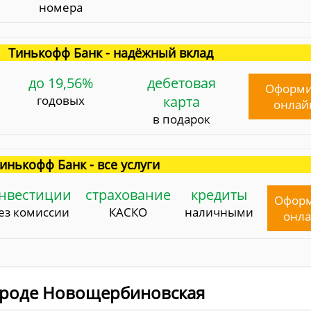
номера
Тинькофф Банк - надёжный вклад
до 19,56%
дебетовая
Оформи
годовых
карта
онлай
в подарок
инькофф Банк - все услуги
нвестиции
страхование
кредиты
Офор
ез комиссии
КАСКО
наличными
онл
городе Новощербиновская