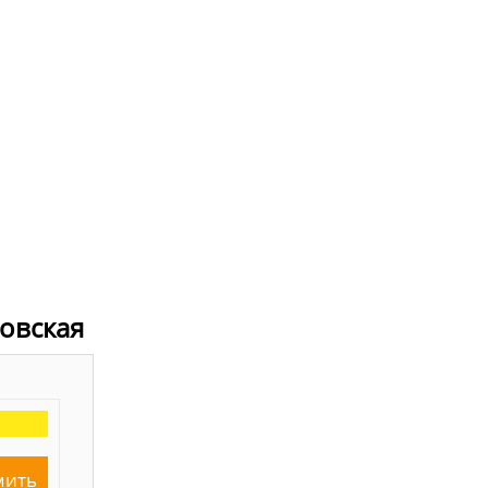
овская
мить