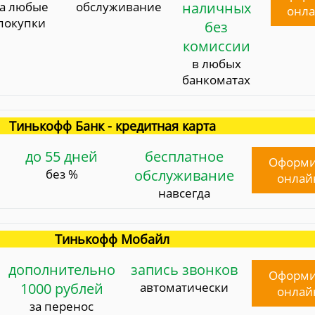
за любые
обслуживание
наличных
онл
покупки
без
комиссии
в любых
банкоматах
Тинькофф Банк - кредитная карта
до 55 дней
бесплатное
Оформи
без %
обслуживание
онлай
навсегда
Тинькофф Мобайл
дополнительно
запись звонков
Оформи
1000 рублей
автоматически
онлай
за перенос