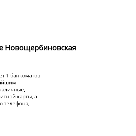
оде Новощербиновская
ет 1 банкоматов
жайшим
 наличные,
итной карты, а
о телефона,