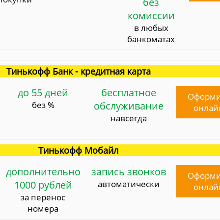
без
комиссии
в любых
банкоматах
Тинькофф Банк - кредитная карта
до 55 дней
бесплатное
Оформи
без %
обслуживание
онлай
навсегда
Тинькофф Мобайл
дополнительно
запись звонков
Оформи
1000 рублей
автоматически
онлай
за перенос
номера