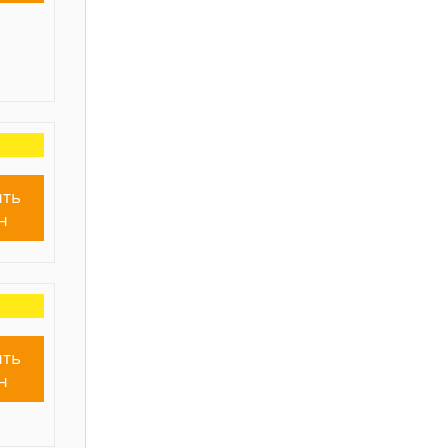
ть
н
ть
н