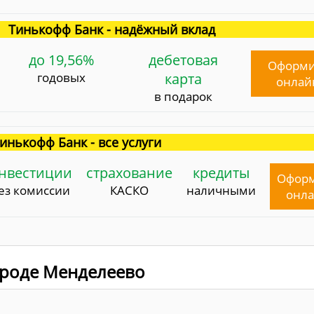
Тинькофф Банк - надёжный вклад
до 19,56%
дебетовая
Оформи
годовых
карта
онлай
в подарок
инькофф Банк - все услуги
нвестиции
страхование
кредиты
Офор
ез комиссии
КАСКО
наличными
онл
городе Менделеево