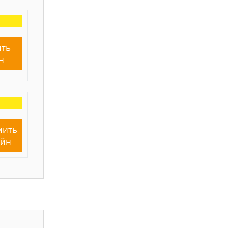
ть
н
мить
айн