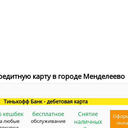
редитную карту в городе Менделеево
Тинькофф Банк - дебетовая карта
% кешбек
бесплатное
Снятие
Офор
за любые
обслуживание
наличных
онл
покупки