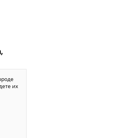
,
ороде
дете их