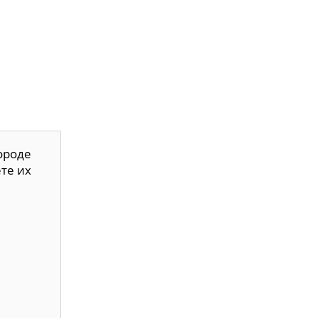
ороде
те их