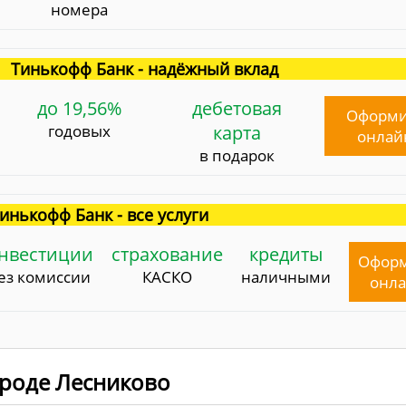
номера
Тинькофф Банк - надёжный вклад
до 19,56%
дебетовая
Оформи
годовых
карта
онлай
в подарок
инькофф Банк - все услуги
нвестиции
страхование
кредиты
Офор
ез комиссии
КАСКО
наличными
онл
городе Лесниково