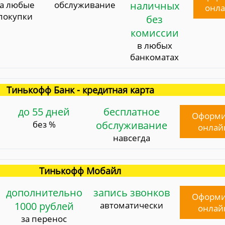
за любые
обслуживание
наличных
онл
покупки
без
комиссии
в любых
банкоматах
Тинькофф Банк - кредитная карта
до 55 дней
бесплатное
Оформи
без %
обслуживание
онлай
навсегда
Тинькофф Мобайл
дополнительно
запись звонков
Оформи
1000 рублей
автоматически
онлай
за перенос