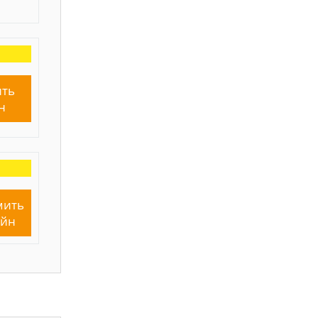
ть
н
мить
айн