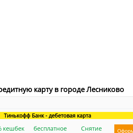
редитную карту в городе Лесниково
Тинькофф Банк - дебетовая карта
% кешбек
бесплатное
Снятие
Офор