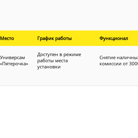
Место
График работы
Функционал
Доступен в режиме
Универсам
Снятие наличны
работы места
«Пятерочка»
комиссии от 300
установки