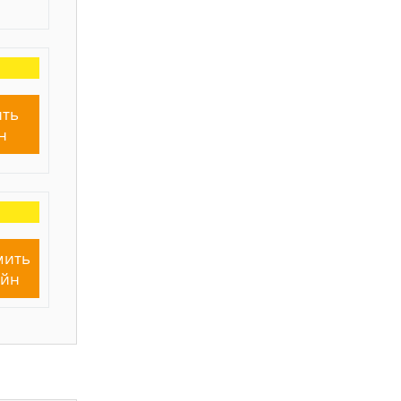
ть
н
мить
айн