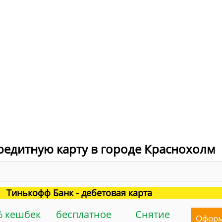
редитную карту в городе Краснохолм
Тинькофф Банк - дебетовая карта
% кешбек
бесплатное
Снятие
Офор