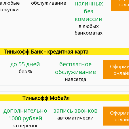
за любые
обслуживание
наличных
онл
покупки
без
комиссии
в любых
банкоматах
Тинькофф Банк - кредитная карта
до 55 дней
бесплатное
Оформи
без %
обслуживание
онлай
навсегда
Тинькофф Мобайл
дополнительно
запись звонков
Оформи
1000 рублей
автоматически
онлай
за перенос