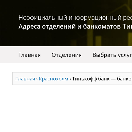
Главная
Отделения
Выбрать услу
Главная
›
Краснохолм
›
Тинькофф банк — банко