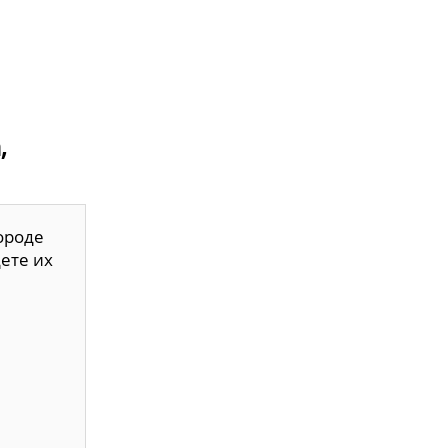
,
ороде
ете их