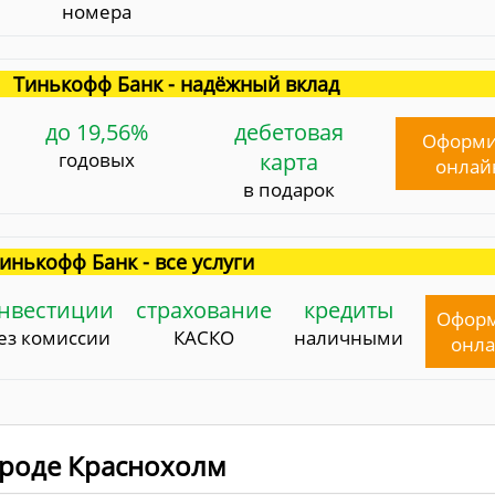
номера
Тинькофф Банк - надёжный вклад
до 19,56%
дебетовая
Оформи
годовых
карта
онлай
в подарок
инькофф Банк - все услуги
нвестиции
страхование
кредиты
Офор
ез комиссии
КАСКО
наличными
онл
городе Краснохолм