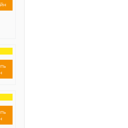
айн
ть
н
ть
н