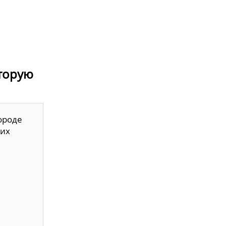
оторую
ороде
 их