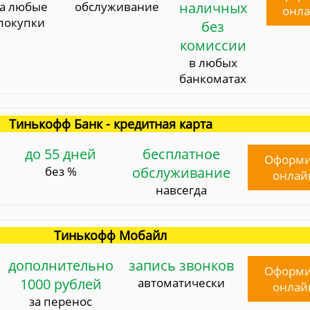
за любые
обслуживание
наличных
онл
покупки
без
комиссии
в любых
банкоматах
Тинькофф Банк - кредитная карта
до 55 дней
бесплатное
Оформи
без %
обслуживание
онлай
навсегда
Тинькофф Мобайл
дополнительно
запись звонков
Оформи
1000 рублей
автоматически
онлай
за перенос