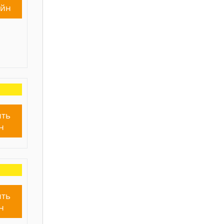
айн
ть
н
ть
н