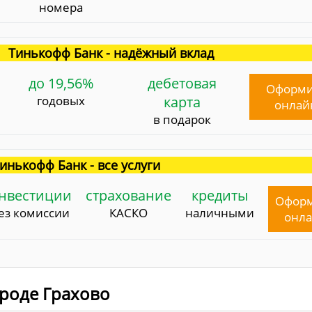
номера
Тинькофф Банк - надёжный вклад
до 19,56%
дебетовая
Оформи
годовых
карта
онлай
в подарок
инькофф Банк - все услуги
нвестиции
страхование
кредиты
Офор
ез комиссии
КАСКО
наличными
онл
ороде Грахово