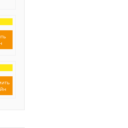
ть
н
мить
айн