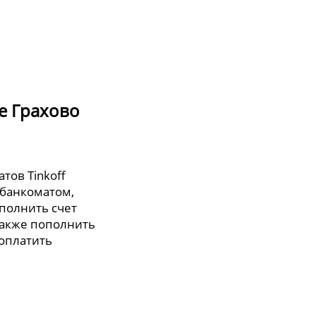
де Грахово
тов Tinkoff
 банкоматом,
полнить счет
также пополнить
 оплатить