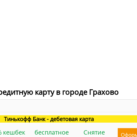
редитную карту в городе Грахово
Тинькофф Банк - дебетовая карта
% кешбек
бесплатное
Снятие
Офор