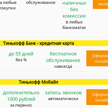
за любые
обслуживание
наличных
онл
покупки
без
комиссии
в любых
банкоматах
Тинькофф Банк - кредитная карта
до 55 дней
бесплатное
Оформи
без %
обслуживание
онлай
навсегда
Тинькофф Мобайл
дополнительно
запись звонков
Оформи
1000 рублей
автоматически
онлай
за перенос