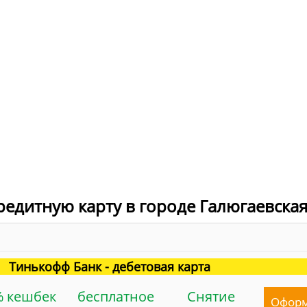
редитную карту в городе Галюгаевска
Тинькофф Банк - дебетовая карта
% кешбек
бесплатное
Снятие
Офор