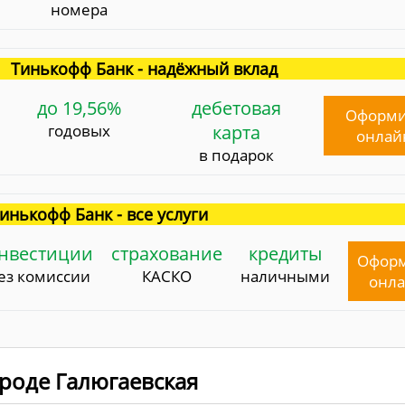
номера
Тинькофф Банк - надёжный вклад
до 19,56%
дебетовая
Оформи
годовых
карта
онлай
в подарок
инькофф Банк - все услуги
нвестиции
страхование
кредиты
Офор
ез комиссии
КАСКО
наличными
онл
ороде Галюгаевская