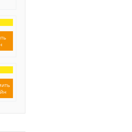
ть
н
мить
айн