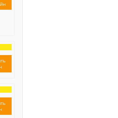
айн
ть
н
ть
н