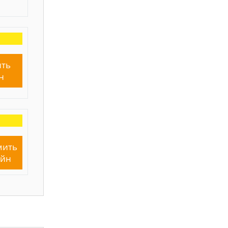
ть
н
мить
айн