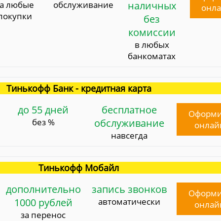
за любые
обслуживание
наличных
онл
покупки
без
комиссии
в любых
банкоматах
Тинькофф Банк - кредитная карта
до 55 дней
бесплатное
Оформи
без %
обслуживание
онлай
навсегда
Тинькофф Мобайл
дополнительно
запись звонков
Оформи
1000 рублей
автоматически
онлай
за перенос