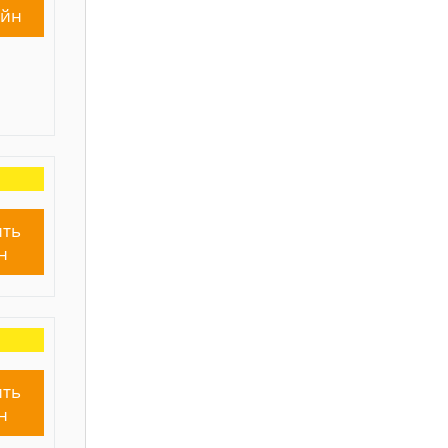
айн
ть
н
ть
н