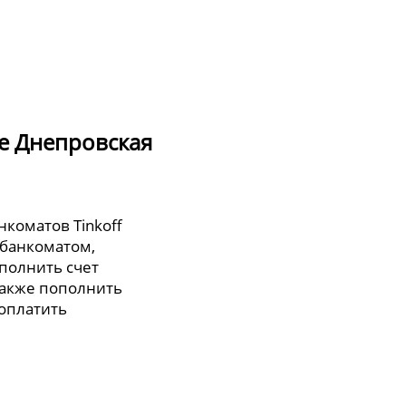
де Днепровская
нкоматов Tinkoff
 банкоматом,
полнить счет
также пополнить
 оплатить