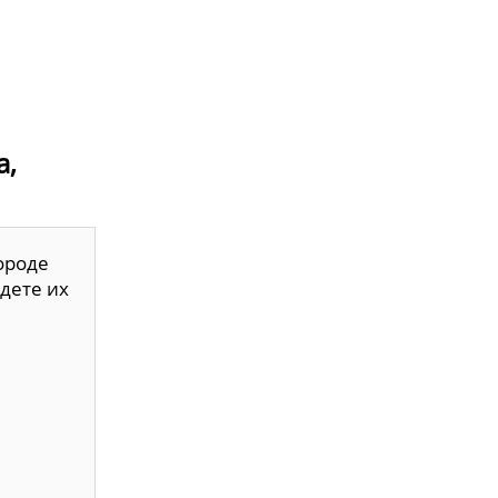
а,
ороде
дете их