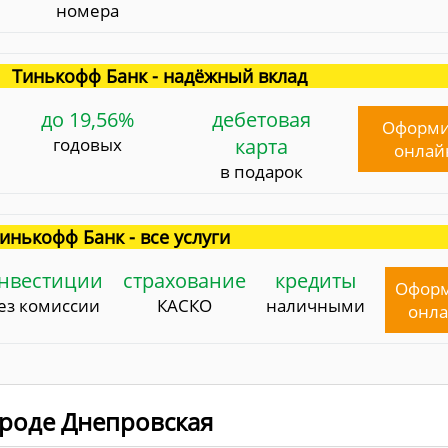
номера
Тинькофф Банк - надёжный вклад
до 19,56%
дебетовая
Оформи
годовых
карта
онлай
в подарок
инькофф Банк - все услуги
нвестиции
страхование
кредиты
Офор
ез комиссии
КАСКО
наличными
онл
городе Днепровская