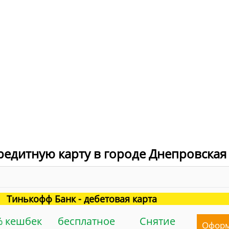
редитную карту в городе Днепровская
Тинькофф Банк - дебетовая карта
% кешбек
бесплатное
Снятие
Офор