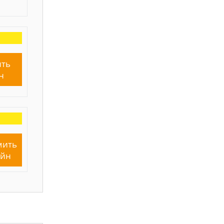
ть
н
мить
айн