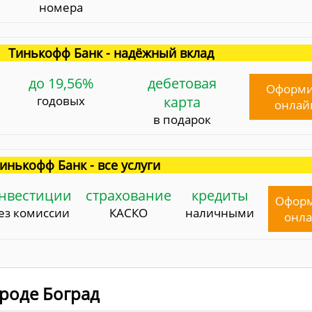
номера
Тинькофф Банк - надёжный вклад
до 19,56%
дебетовая
Оформи
годовых
карта
онлай
в подарок
инькофф Банк - все услуги
нвестиции
страхование
кредиты
Офор
ез комиссии
КАСКО
наличными
онл
ороде Боград