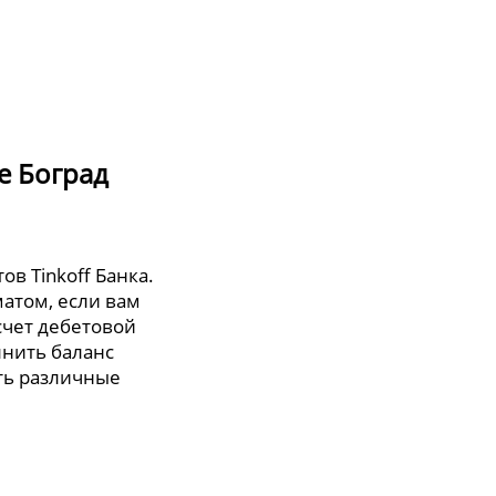
е Боград
ов Tinkoff Банка.
атом, если вам
счет дебетовой
лнить баланс
ть различные