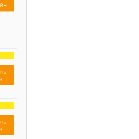
айн
ть
н
ть
н