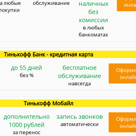
за любые
обслуживание
наличных
онл
покупки
без
комиссии
в любых
банкоматах
Тинькофф Банк - кредитная карта
до 55 дней
бесплатное
Оформи
без %
обслуживание
онлай
навсегда
Тинькофф Мобайл
дополнительно
запись звонков
Оформи
1000 рублей
автоматически
онлай
за перенос