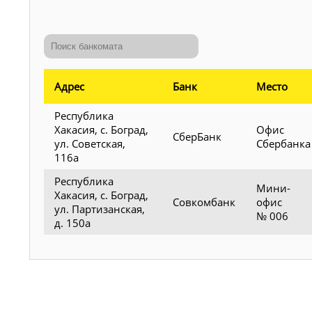
Адрес
Банк
Место
Республика
Хакасия, с. Боград,
Офис
СберБанк
ул. Советская,
Сбербанка
116а
Республика
Мини-
Хакасия, с. Боград,
Совкомбанк
офис
ул. Партизанская,
№ 006
д. 150а