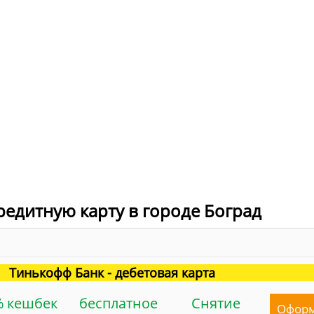
редитную карту в городе Боград
Тинькофф Банк - дебетовая карта
% кешбек
бесплатное
Снятие
Офор