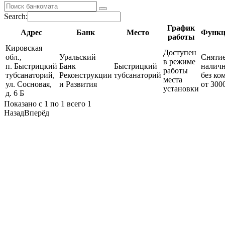
Search:
График
Адрес
Банк
Место
Функц
работы
Кировская
Доступен
обл.,
Уральский
Сняти
в режиме
п. Быстрицкий
Банк
Быстрицкий
налич
работы
тубсанаторий,
Реконструкции
тубсанаторий
без ко
места
ул. Сосновая,
и Развития
от 300
установки
д. 6 Б
Показано с 1 по 1 всего 1
Назад
Вперёд