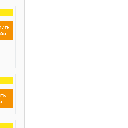
мить
айн
ть
н