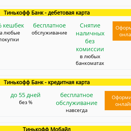
Тинькофф Банк - дебетовая карта
% кешбек
бесплатное
Снятие
Офор
за любые
обслуживание
наличных
онл
покупки
без
комиссии
в любых
банкоматах
Тинькофф Банк - кредитная карта
до 55 дней
бесплатное
Оформи
без %
обслуживание
онлай
навсегда
Тинькофф Мобайл