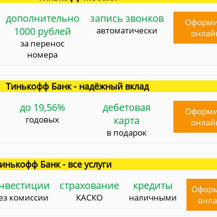
дополнительно
запись звонков
Оформи
1000 рублей
автоматически
онлай
за перенос
номера
Тинькофф Банк - надёжный вклад
до 19,56%
дебетовая
Оформи
годовых
карта
онлай
в подарок
инькофф Банк - все услуги
нвестиции
страхование
кредиты
Офор
ез комиссии
КАСКО
наличными
онл